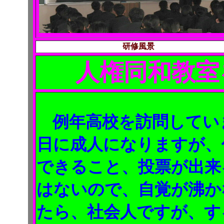
研修風景
人権同和教室
例年高校を訪問してい
日に成人になりますが、
できること、投票が出来
はないので、自覚が沸か
たら、社会人ですが、す