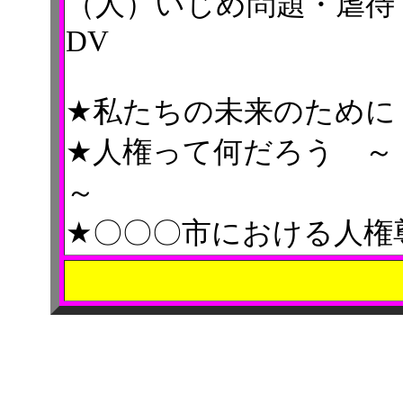
（人）いじめ問題・虐待
DV
★私たちの未来のため
★人権って何だろう 
～
★〇〇〇市における人権